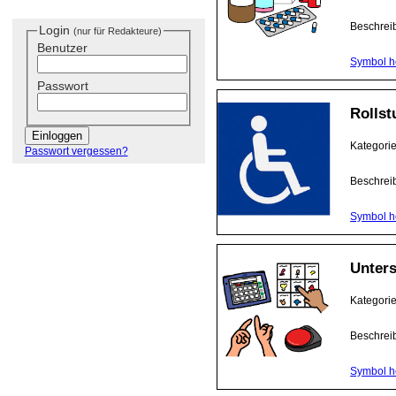
Beschrei
Login
(nur für Redakteure)
Benutzer
Symbol h
Passwort
Rollst
Kategori
Passwort vergessen?
Beschrei
Symbol h
Unter
Kategori
Beschrei
Symbol h