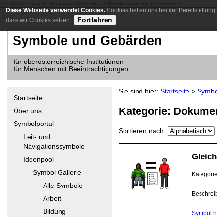
Inhalt (Accesskey 0)
Hauptmenü (Accesskey 1)
Positionsanzeige (Accesskey 2)
Diese Webseite verwendet Cookies.
Cookies helfen uns bei der Bereitstellung
Fortfahren
dass wir Cookies setzen.
Symbole und Gebärden
für oberösterreichische Institutionen
für Menschen mit Beeinträchtigungen
Sie sind hier:
Startseite
>
Symbo
Startseite
Kategorie: Dokumen
Über uns
Symbolportal
Sortieren nach:
Leit- und
Navigationssymbole
Gleich
Ideenpool
Symbol Gallerie
Kategori
Alle Symbole
Beschrei
Arbeit
Bildung
Symbol h