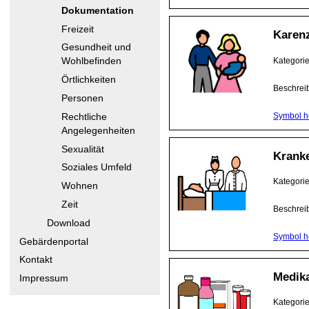
Dokumentation
Freizeit
Karen
Gesundheit und
Kategori
Wohlbefinden
Örtlichkeiten
Beschrei
Personen
Symbol h
Rechtliche
Angelegenheiten
Sexualität
Krank
Soziales Umfeld
Kategori
Wohnen
Zeit
Beschrei
Download
Symbol h
Gebärdenportal
Kontakt
Medik
Impressum
Kategori